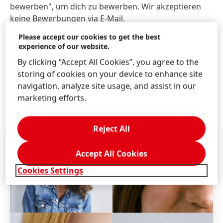
bewerben", um dich zu bewerben. Wir akzeptieren
keine Bewerbungen via E-Mail.
Please accept our cookies to get the best
INTERESSE?
experience of our website.
Wir haben dein Interesse geweckt? Dann bewirb dich
By clicking “Accept All Cookies”, you agree to the
online auf unsere Ausbildungsstellen. Bitte beachte,
storing of cookies on your device to enhance site
dass wir einen aktuellen Lebenslauf und die letzten
navigation, analyze site usage, and assist in our
zwei Schulzeugnisse benötigen. Wir freuen uns auf
marketing efforts.
deine Bewerbung!
Reject All
Accept All Cookies
Cookies Settings