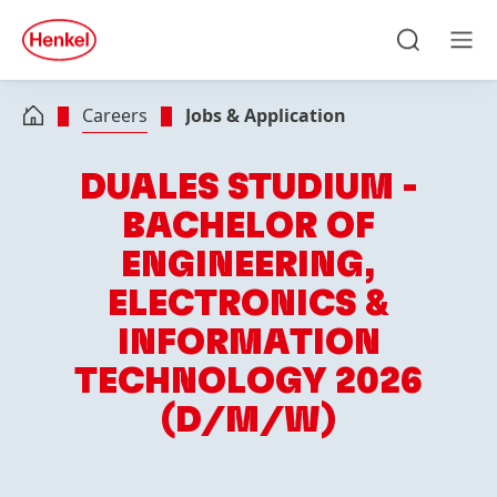
Skip to main content
Skip to footer
quick
search
Search
Men
Careers
Jobs & Application
DUALES STUDIUM -
BACHELOR OF
ENGINEERING,
ELECTRONICS &
INFORMATION
TECHNOLOGY 2026
(D/M/W)