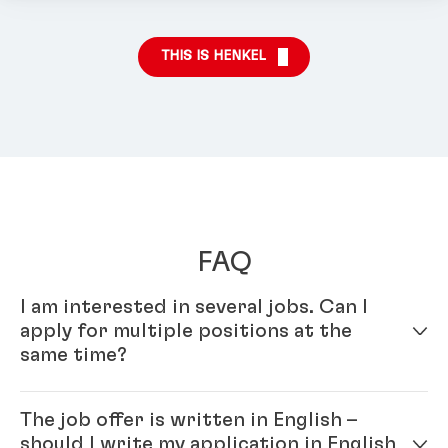
THIS IS HENKEL
FAQ
I am interested in several jobs. Can I
apply for multiple positions at the
same time?
Yes – simply fill out your profile in our online
The job offer is written in English –
application system. Once your online profile is
should I write my application in English