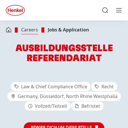
Skip to main content
Skip to footer
quick
search
Search
Men
Careers
Jobs & Application
AUSBILDUNGSSTELLE
REFERENDARIAT
Law & Chief Compliance Office
Recht
Germany, Düsseldorf, North Rhine Westphalia
Vollzeit/Teilzeit
Befristet
BEWIRB DICH UM DIESE STELLE