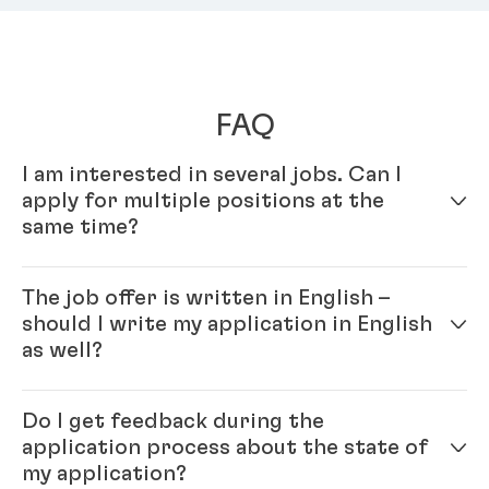
FAQ
I am interested in several jobs. Can I
apply for multiple positions at the
same time?
Yes – simply fill out your profile in our online
The job offer is written in English –
application system. Once your online profile is
should I write my application in English
complete, you can apply for multiple positions.
as well?
Yes, please. As Henkel is an international company
Do I get feedback during the
you will be working with colleagues from all over the
application process about the state of
world and English is our official company language.
my application?
Generally, the ‘rule’ is: please write the application in