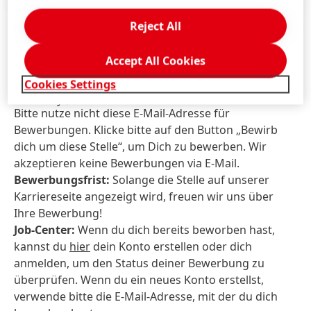
Reject All
Referenz-Nr:
req80889
Job-Standorte:
Germany, North Rhine Westphalia,
Accept All Cookies
Düsseldorf
Kontakt für Fragen zur Bewerbung:
Recruitment-
Cookies Settings
Germany@henkel.com
Bitte nutze nicht diese E-Mail-Adresse für
Bewerbungen. Klicke bitte auf den Button „Bewirb
dich um diese Stelle“, um Dich zu bewerben. Wir
akzeptieren keine Bewerbungen via E-Mail.
Bewerbungsfrist:
Solange die Stelle auf unserer
Karriereseite angezeigt wird, freuen wir uns über
Ihre Bewerbung!
Job-Center:
Wenn du dich bereits beworben hast,
kannst du
hier
dein Konto erstellen oder dich
anmelden, um den Status deiner Bewerbung zu
überprüfen. Wenn du ein neues Konto erstellst,
verwende bitte die E-Mail-Adresse, mit der du dich