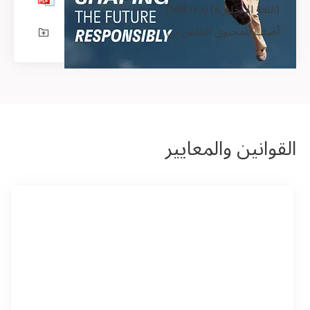
(اللغة الإنجليزية)
(١٧٫١ MB)
أضف للمحتوى الخاص بي
القوانين والمعايير