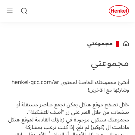
Skip to main conten
Skip to foote
quick
search
بحث
قائمة
طعام
مجموعتي
مجموعتي
أنشئ مجموعتك الخاصة لمحتوى henkel-gcc.com/ar
وشاركها مع الآخرين!
خلال تصفح موقع هنكل يمكن تجمع عناصر مستقلة أو
صفحات من خلال النقر على زر "أضف للتشكيلة".
مجموعتك ستكون موجودة في زيارتك القادمة لموقع هنكل
مادامت ال
(كوكيز) لم تلغَ. إذا كنت ترغب بمشاركة
مجموعتك مع شركاء الأعمال أو الزملاء أو الأصدقاء ، انقر