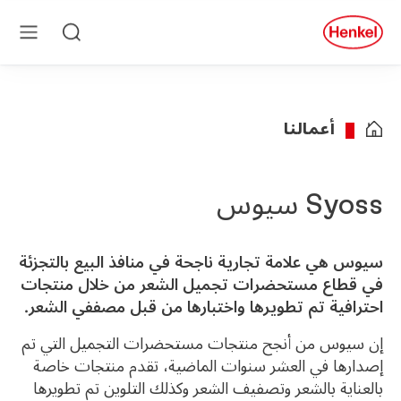
Skip to main conten
Skip to foote
quick
search
بحث
قائمة
طعام
أعمالنا
Syoss سيوس
سيوس هي علامة تجارية ناجحة في منافذ البيع بالتجزئة
في قطاع مستحضرات تجميل الشعر من خلال منتجات
احترافية تم تطويرها واختبارها من قبل مصففي الشعر.
إن سيوس من أنجح منتجات مستحضرات التجميل التي تم
إصدارها في العشر سنوات الماضية، تقدم منتجات خاصة
بالعناية بالشعر وتصفيف الشعر وكذلك التلوين تم تطويرها