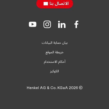
الاتصال بنا
Join
Join
Join
Join
us
us
us
us
on
on
on
on
YouTube
Instagram
LinkedIn
Facebook
بيان حماية البيانات
خريطة الموقع
أحكام الاستخدام
الكوكيز
© 2026 Henkel AG & Co. KGaA