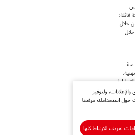
سس
 قائلة:
من خلال
خلال
دسة
هنية.
لتحليلية
ري لدى
لإعلانات، ولتوفير
مات حول استخدامك موقعنا
 أكثر
 العالمية،
فات تعريف الارتباط كلها
ي الذي