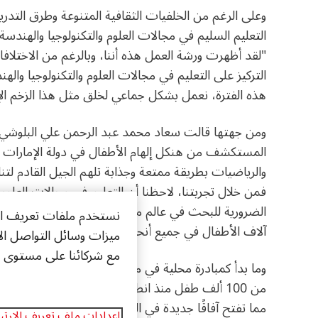
وعلى الرغم من الخلفيات الثقافية المتنوعة وطرق التدر
التعليم السليم في مجالات العلوم والتكنولوجيا والهندسة
"لقد أظهرت ورشة العمل هذه أننا، وبالرغم من الاختلافا
التركيز على التعليم في مجالات العلوم والتكنولوجيا وا
هذه الفترة، نعمل بشكل جماعي لخلق مثل هذا الزخم الإي
ومن جهتها قالت سعاد محمد عبد الرحمن علي البلوشي، ال
المستكشف من هنكل إلهام الأطفال في دولة الإمارات وال
والرياضيات بطريقة ممتعة وجذابة تلهم الجيل القادم لت
فمن خلال تجربتنا، لاحظنا أن التعليم في مجالات العلوم 
الضرورية للبحث في عالم متزايد التعقيد ومدفوع بالتكنو
نستخدم ملفات تعريف الا
آلاف الأطفال في جميع أنحاء العالم."
ميزات وسائل التواصل الا
مع شركائنا على مستوى وس
وما بدأ كمبادرة محلية في مدينة دوسلدورف في ألمانيا،
من 100 أل
مما تفتح آفاقًا جديدة في التعاون العالمي وتضمن أن ي
إعدادات ملف تعريف الارتب