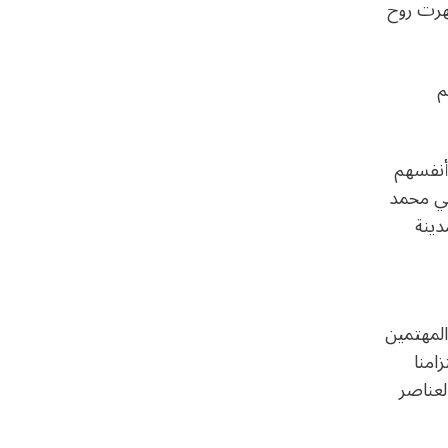
هرت روح
م
 أنفسهم
لي محمد
دينة
المهتمين
امنا
لعناصر