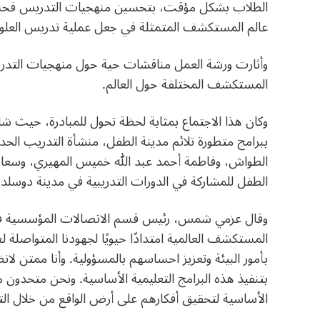
الطلاب بشكل مؤقت، بتحسين منهجيات التدريس فحسب،
عالم المستكشف المتمثلة في جعل عملية تدريس العلوم أمر
وأثارت ورشة العمل مناقشات حية حول منهجيات التدري
المستكشف المختلفة حول العالم.
وكان هذا الاجتماع بمثابة لحظة تحول للمبادرة، حيث شا
ببرامج متطورة تلائم مدينة الطفل، منشأة التدريب الح
الطواش، وفاطمة أحمد عبد الله خميس المهيري، وسعاد 
الطفل للمشاركة في الدورات التدريبية في مدينة دوسلد
وقال عزمي شمس، رئيس قسم الاتصالات المؤسسية في ه
المستكشف العالمية امتدادًا حيويًا لجهودنا المتواصلة
بأمور البيئة وتعزيز احساسهم بالمسؤولية. وأنا ممتن لانض
بتنفيذ هذه البرامج التعليمية الأساسية. ونحن متحدون 
الأساسية لتحقيق أفكارهم على أرض الواقع من خلال التج