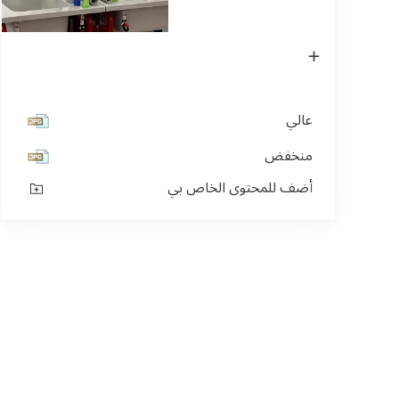
فتح
الصورة
في
(اللايتبوكس)
عالي
منخفض
أضف للمحتوى الخاص بي