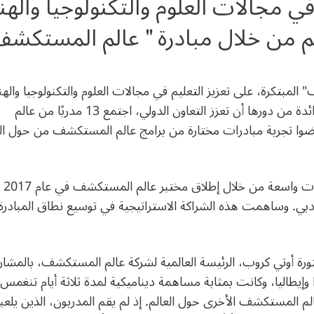
 مجالات العلوم والتكنولوجيا واله
لم من خلال مبادرة " عالم المستكش
المبتكرة، على تعزيز التعليم في مجالات العلوم والتكنولوجيا واله
والرياضيات للأطفال في جميع أنحاء العالم. وفي خطوة رائدة من دورها أن تعزز التعاون الدولي، اجتمع 13 مدربًا من عالم
وا تجربة مبادرات مختارة من برامج عالم المستكشف من حول ال
وقطعت هنكل
ية دبي. وساهمت هذه الشراكة الاستراتيجية في توسيع نطاق المبادر
 أوتي كروب، الرئيسة العالمية لشركة عالم المستكشف، بالمشار
ندا وإيطاليا، وكانت بمثابة مساهمة ديناميكية لمدة ثلاثة أيام تنغمس
 المستكشف الأخرى حول العالم. إذ لم يقم المدربون، الذين يلعب