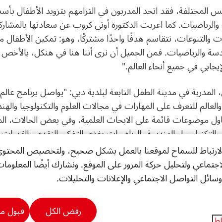
يس المختلفة، فقد اتحد المدربون في التزامهم بتزويد الأطفال بأ
 والرياضيات. كما اعربت الدكتورة أوتي كروب عن سعادتها بالمشاركة
ت والتنوعات، نتقاسم هدفًا واحدًا مشتركًا، وهو: تمكين الأطفال 
لهندسة والرياضيات. فمن الجميل أن نرى أننا هنا في هنكل، بالأخص 
جابي في جميع أنحاء العالم."
مدربة في مدينة الطفل التابعة لبلدية دبي: "يواصل برنامج عالم
عالم للتعرف على المهارات في مجالات العلوم والتكنولوجيا والهن
ناول موضوعات قائمة على الابحاث العلمية، وفي بعض الحالات، الم
والتكنولوجيا والهندسة والرياضيات يغذي التفكير النقدي والقدرات ا
لوجيا. وإنه لشرف كبير أن نكون جزءًا من مبادرة تعزز الفضول الفك
رتباط للسماح لموقعنا بالعمل بشكل صحيح، ولتخصيص المحتوى وا
جتماعي ولتحليل حركة المرور على الموقع. ونشارك أيضًا المعلو
ائل التواصل الاجتماعي والإعلانات والتحليلات.
 تطور الآن ليصبح مبادرة عالمية ديناميكية، إذ استحوذت على فضول
ف طفل منذ انطلاقتها في أبريل 2011. وتظل مبادرة عالم المستكشف من شركة هنكل في مقدمة المبادرات
رفض الكل
قبول مل
تمكن الأطفال في كل مكان في العالم من الوصول إلى التعليم العلم
اط