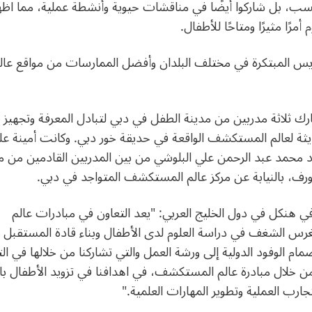
 بل شاركوا أيضًا في مناقشات حيوية وأنشطة عملية، مما اظ
ًا مثيرًا ومتاحًا للأطفال.
س المبتكرة في مختلف البلدان وأفضل الممارسات من مواقع عال
رك ثلاثة مدربين من مدينة الطفل في دبي لتبادل المعرفة وتجهيز
ديثة لعالم المستكشف الواقعة في حديقة خور دبي. وكانت أمينة ع
محمد عبد الرحمن علي البلوشي من بين المدربين القادمين من م
ورف، بالنيابة عن مركز عالم المستكشف المتواجد في دبي.
نكل في دول الخليج العربي: "يعد التعاون في مبادرات عالم
 لغرس الشغف في دراسة العلوم لدى الأطفال وبناء قادة المستقبل 
مام الوفود الدولية إلى ورشة العمل والتي تشاركنا من خلالها في التز
من خلال مبادرة عالم المستكشف، في اهدافنا في تزويد الأطفال با
ارب العملية وتطوير المهارات العلمية."